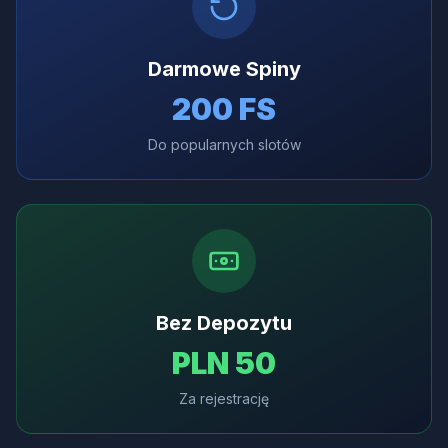
Darmowe Spiny
200 FS
Do popularnych slotów
Bez Depozytu
PLN 50
Za rejestrację