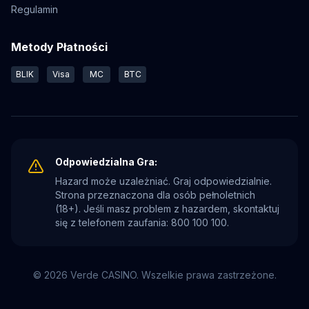
Regulamin
Metody Płatności
BLIK
Visa
MC
BTC
Odpowiedzialna Gra:
Hazard może uzależniać. Graj odpowiedzialnie.
Strona przeznaczona dla osób pełnoletnich
(18+). Jeśli masz problem z hazardem, skontaktuj
się z telefonem zaufania: 800 100 100.
© 2026 Verde CASINO. Wszelkie prawa zastrzeżone.