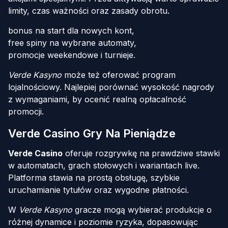
limity, czas ważności oraz zasady obrotu.
bonus na start dla nowych kont,
free spiny na wybrane automaty,
promocje weekendowe i turnieje.
Verde Kasyno
może też oferować program
lojalnościowy. Najlepiej porównać wysokość nagrody
z wymaganiami, by ocenić realną opłacalność
promocji.
Verde Casino Gry Na Pieniądze
Verde Casino
oferuje rozgrywkę na prawdziwe stawki
w automatach, grach stołowych i wariantach live.
Platforma stawia na prostą obsługę, szybkie
uruchamianie tytułów oraz wygodne płatności.
W
Verde Kasyno
gracze mogą wybierać produkcje o
różnej dynamice i poziomie ryzyka, dopasowując